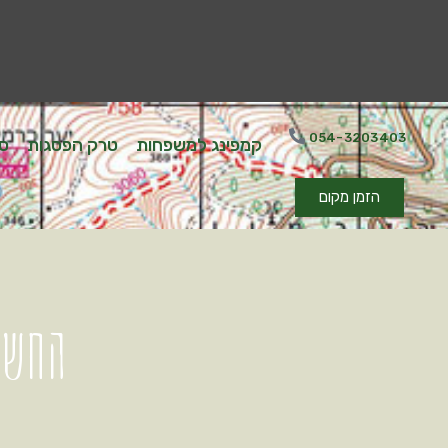
054-3203403
קמפינג למשפחות
טרק הפסגות
סד
הזמן מקום
החשב