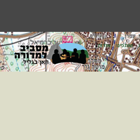
שותפינו
אודות