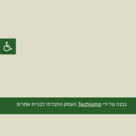
פתח סרגל
נבנה על ידי
Techjump
העסק החברתי לבניית אתרים